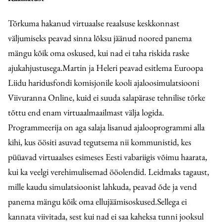
Tõrkuma hakanud virtuaalse reaalsuse keskkonnast
väljumiseks peavad sinna lõksu jäänud noored panema
mängu kõik oma oskused, kui nad ei taha riskida raske
ajukahjustusega.Martin ja Heleri peavad esitlema Euroopa
Liidu haridusfondi komisjonile kooli ajaloosimulatsiooni
Viivuranna Online, kuid ei suuda salapärase tehnilise tõrke
tõttu end enam virtuaalmaailmast välja logida.
Programmeerija on aga salaja lisanud ajalooprogrammi alla
kihi, kus öösiti asuvad tegutsema nii kommunistid, kes
püüavad virtuaalses esimeses Eesti vabariigis võimu haarata,
kui ka veelgi verehimulisemad ööolendid. Leidmaks tagaust,
mille kaudu simulatsioonist lahkuda, peavad õde ja vend
panema mängu kõik oma ellujäämisoskused.Sellega ei
kannata viivitada, sest kui nad ei saa kaheksa tunni jooksul