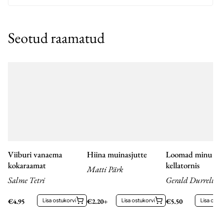
Seotud raamatud
Viiburi vanaema
Hiina muinasjutte
Loomad minu
kokaraamat
kellatornis
Matti Pärk
Salme Tetri
Gerald Durrell
€
4.95
Lisa ostukorvi
€
2.20
+
Lisa ostukorvi
€
5.50
Lisa ost