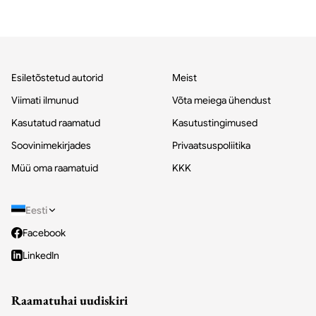
Esiletõstetud autorid
Meist
Viimati ilmunud
Võta meiega ühendust
Kasutatud raamatud
Kasutustingimused
Soovinimekirjades
Privaatsuspoliitika
Müü oma raamatuid
KKK
Eesti
Facebook
LinkedIn
Raamatuhai uudiskiri