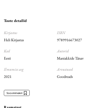
Toote detailid
Kirjastus
ISBN
Heli Kirjastus
9789916673027
Keel
Autorid
Eesti
Maniakkide Tänav
Ilmumise aeg
Arvustused
2021
Goodreads
Soovinimekiri
Raamatust