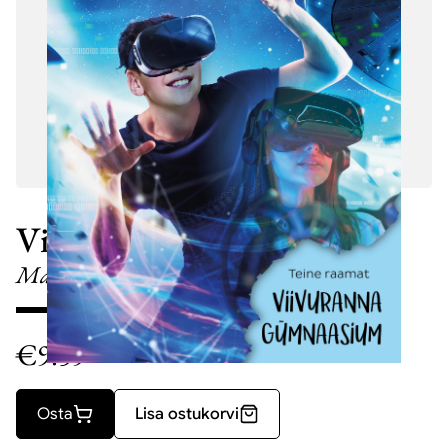
Viivuranna Online
Maniakkide Tänav
€
9.59
Osta
Lisa ostukorvi