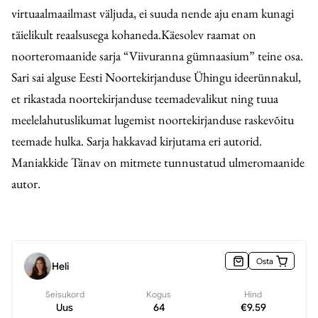
virtuaalmaailmast väljuda, ei suuda nende aju enam kunagi
täielikult reaalsusega kohaneda.Käesolev raamat on
noorteromaanide sarja “Viivuranna gümnaasium” teine osa.
Sari sai alguse Eesti Noortekirjanduse Ühingu ideerünnakul,
et rikastada noortekirjanduse teemadevalikut ning tuua
meelelahutuslikumat lugemist noortekirjanduse raskevõitu
teemade hulka. Sarja hakkavad kirjutama eri autorid.
Maniakkide Tänav on mitmete tunnustatud ulmeromaanide
autor.
Osta
Heli
Seisukord
Kogus
Hind
Uus
64
€
9.59