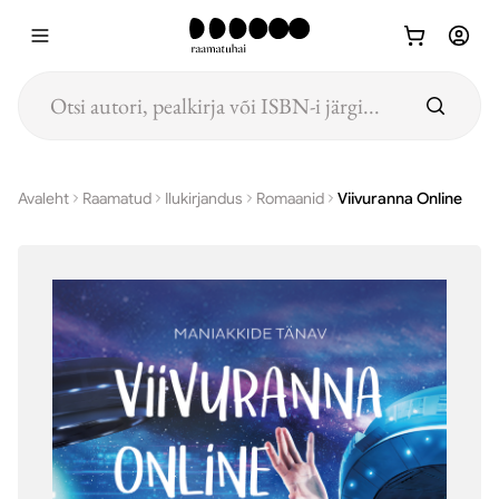
Hüppa põhisisu juurde
Avaleht
Raamatud
Ilukirjandus
Romaanid
Viivuranna Online