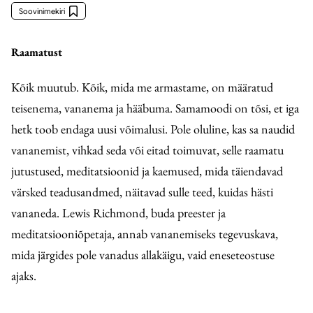
Soovinimekiri
Raamatust
Kõik muutub. Kõik, mida me armastame, on määratud
teisenema, vananema ja hääbuma. Samamoodi on tõsi, et iga
hetk toob endaga uusi võimalusi. Pole oluline, kas sa naudid
vananemist, vihkad seda või eitad toimuvat, selle raamatu
jutustused, meditatsioonid ja kaemused, mida täiendavad
värsked teadusandmed, näitavad sulle teed, kuidas hästi
vananeda. Lewis Richmond, buda preester ja
meditatsiooniõpetaja, annab vananemiseks tegevuskava,
mida järgides pole vanadus allakäigu, vaid eneseteostuse
ajaks.