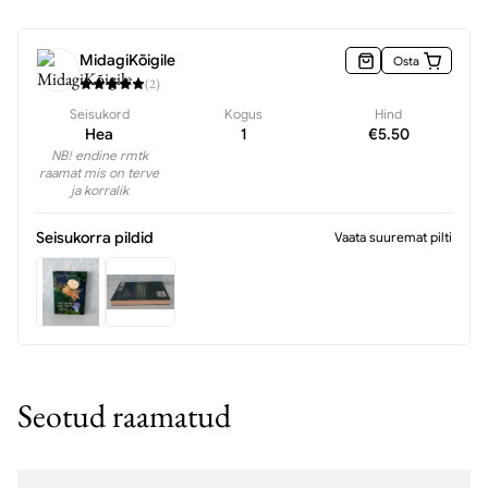
MidagiKõigile
Osta
(
2
)
Seisukord
Kogus
Hind
Hea
1
€
5.50
NB! endine rmtk
raamat mis on terve
ja korralik
Seisukorra pildid
Vaata suuremat pilti
Seotud raamatud