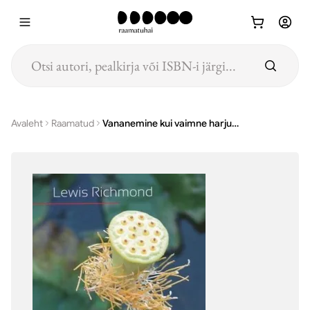
Hüppa põhisisu juurde
Avaleht
Raamatud
Vananemine kui vaimne harjutus : vanemaks ja targemaks saamisest