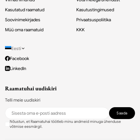
Kasutatud raamatud
Kasutustingimused
Soovinimekirjades
Privaatsuspoliitika
Müü oma raamatuid
KKK
Eesti
Facebook
LinkedIn
Raamatuhai uudiskiri
Telli meie uudiskiri
Saada
Nõustun, et Raamatuhai töötleb minu andmeid minuga ühenduse
võtmise eesmärgil.