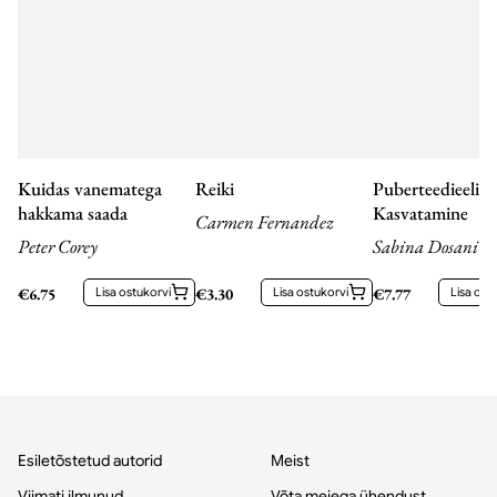
Kuidas vanematega
Reiki
Puberteedieeliku
hakkama saada
Kasvatamine
Carmen Fernandez
Peter Corey
Sabina Dosani
€
6.75
Lisa ostukorvi
€
3.30
Lisa ostukorvi
€
7.77
Lisa ost
Esiletõstetud autorid
Meist
Viimati ilmunud
Võta meiega ühendust