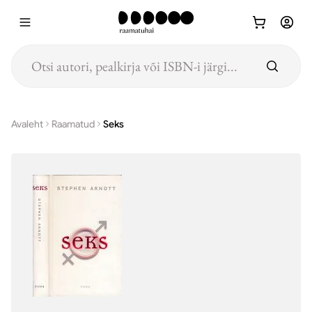
Hüppa põhisisu juurde
Avaleht
Raamatud
Seks