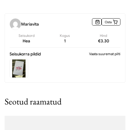
Osta
Mariavita
Seisukord
Kogus
Hind
Hea
1
€
3.30
Seisukorra pildid
Vaata suuremat pilti
Seotud raamatud