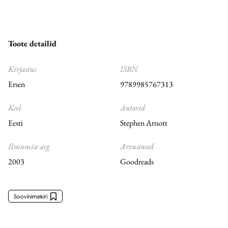
Toote detailid
Kirjastus
ISBN
Ersen
9789985767313
Keel
Autorid
Eesti
Stephen Arnott
Ilmumise aeg
Arvustused
2003
Goodreads
Soovinimekiri