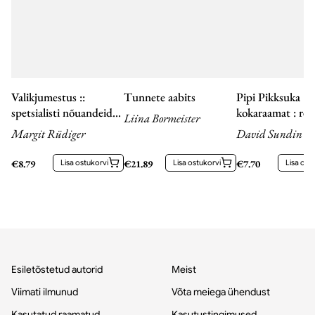
Valikjumestus ::
Tunnete aabits
Pipi Pikksuka
spetsialisti nõuandeid
kokaraamat : ret
Liina Bormeister
igale näotüübile
Segasumma Suvil
Margit Rüdiger
David Sundin
seitsmelt
maailmamerelt
€
8.79
Lisa ostukorvi
€
21.89
Lisa ostukorvi
€
7.70
Lisa ost
Esiletõstetud autorid
Meist
Viimati ilmunud
Võta meiega ühendust
Kasutatud raamatud
Kasutustingimused