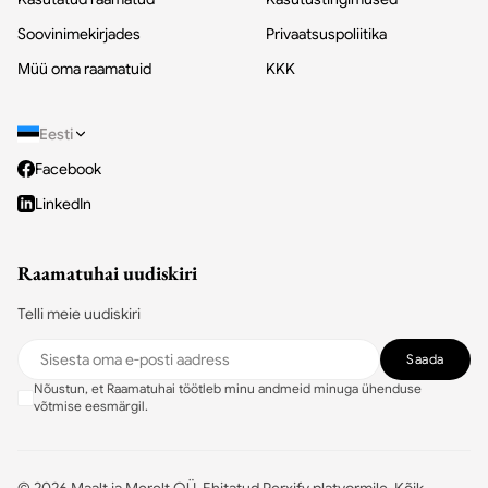
Soovinimekirjades
Privaatsuspoliitika
Müü oma raamatuid
KKK
Eesti
Facebook
LinkedIn
Raamatuhai uudiskiri
Telli meie uudiskiri
Saada
Nõustun, et Raamatuhai töötleb minu andmeid minuga ühenduse
võtmise eesmärgil.