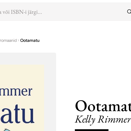
 romaanid
Ootamatu
Ootama
Kelly Rimme