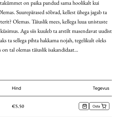
stakümmet on paika pandud sama hoolikalt kui
lemas. Suurepärased sõbrad, kellest ühega jagab ta
terit? Olemas. Täiuslik mees, kellega luua unistuste
 küsimus. Aga siis kuuleb ta arstilt masendavat uudist
aks ta sellega pihta hakkama nojah, tegelikult oleks
on tal olemas täiuslik isakandidaat...
Hind
Tegevus
€
5.50
Osta