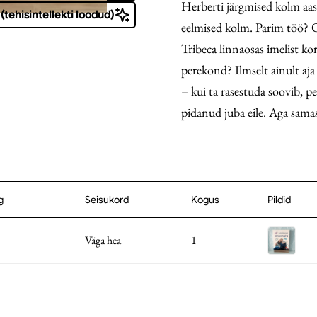
Herberti järgmised kolm aa
(tehisintellekti loodud)
eelmised kolm. Parim töö? O
Tribeca linnaosas imelist kor
perekond? Ilmselt ainult aja
– kui ta rasestuda soovib, pe
pidanud juba eile. Aga samas 
g
Seisukord
Kogus
Pildid
Väga hea
1