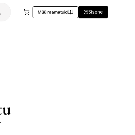
Sisene
Müü raamatuid
tu
r