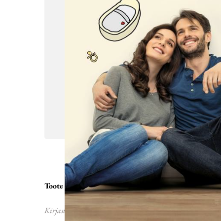
Toote detailid
Kirjastus
ISBN