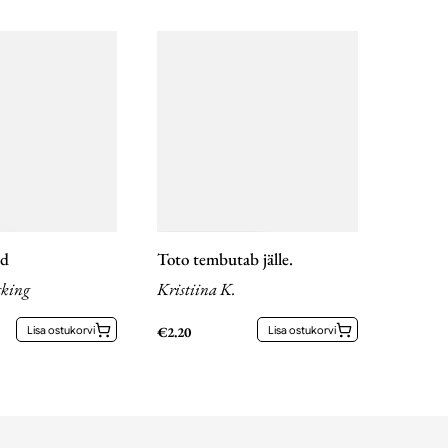
ud
Toto tembutab jälle.
king
Kristiina K.
Lisa ostukorvi
€
2.20
Lisa ostukorvi