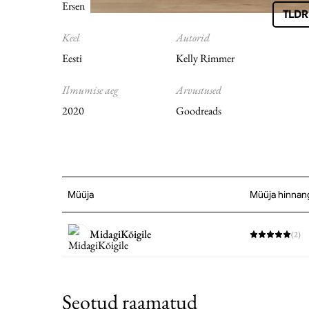
Ersen
9789949826940
TLDR 
Keel
Autorid
Eesti
Kelly Rimmer
Ilmumise aeg
Arvustused
2020
Goodreads
Müüja
Müüja hinnan
MidagiKõigile
(
2
)
Seotud raamatud