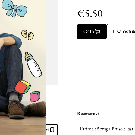
€
5.50
Osta
Lisa ostu
Raamatust
„Parima sõbraga ühiselt last
Soovinimekiri