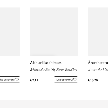
Aiahuvilise abimees
Äravahetat
Miranda Smith, Steve Bradley
Amanda Hoc
isa ostukorvi
€
7.15
Lisa ostukorvi
€
13.20