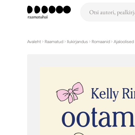
Hüppa põhisisu juurde
Avaleht
Raamatud
Ilukirjandus
Romaanid
Ajaloolised