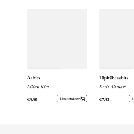
Aabits
Täpitäheaabits
Lilian Kivi
Kerli Altmart
€
5.50
Lisa ostukorvi
€
7.52
L