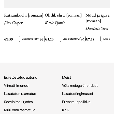
Ratsanikud :: [romaan]
Ohtlik elu :: [romaan]
Nüüd ja igavesti 
[romaan]
Jilly Cooper
Katie Fforde
Danielle Steel
€
6.59
Lisa ostukorvi
€
5.20
Lisa ostukorvi
€
7.28
Lisa ost
Esiletõstetud autorid
Meist
Viimati ilmunud
Võta meiega ühendust
Kasutatud raamatud
Kasutustingimused
Soovinimekirjades
Privaatsuspoliitika
Müü oma raamatuid
KKK