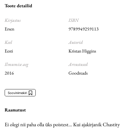
Toote detailid
Kirjastus
ISBN
Ersen
9789949259113
Keel
Autorid
Eesti
Kristan Higgins
Ilmumise aeg
Arvustused
2016
Goodreads
Soovinimekiri
Raamatust
Ei olegi nii paha olla üks poistest... Kui ajakirjanik Chastity