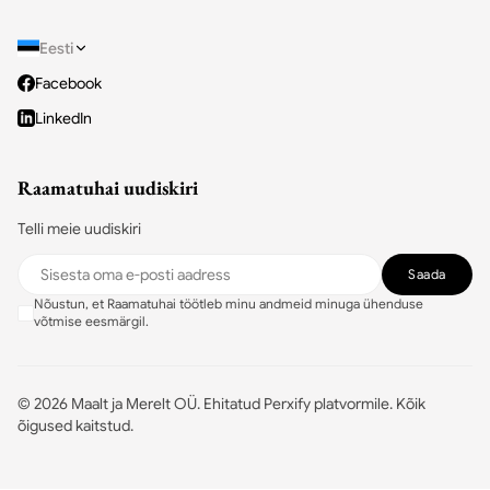
Eesti
Facebook
LinkedIn
Raamatuhai uudiskiri
Telli meie uudiskiri
Saada
Nõustun, et Raamatuhai töötleb minu andmeid minuga ühenduse
võtmise eesmärgil.
©
2026
Maalt ja Merelt OÜ.
Ehitatud Perxify platvormile
.
Kõik
õigused kaitstud.