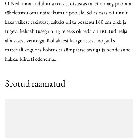
O’Neill oma kodulinna naasis, otsustas ta, et on aeg pöörata
tähelepanu oma naiselikumale poolele. Selles osas oli ainult
kaks väikest takistust, esiteks oli ta peaaegu 180 cm pikk ja
tugeva kehaehitusega ning teiseks oli teda õnnistatud nelja
alfaisasest vennaga. Kohalikest kangelastest loo jaoks
materjali kogudes kohtus ta sümpaatse arstiga ja nende suhe
hakkas kiiresti edenema...
Seotud raamatud