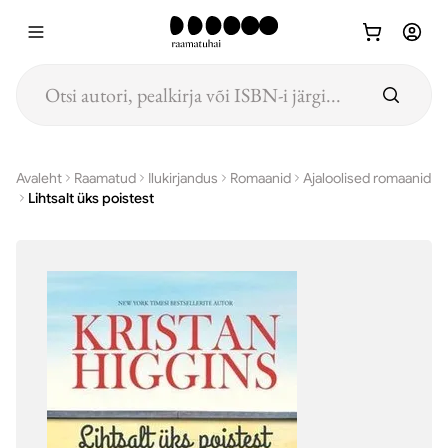
Hüppa põhisisu juurde
Avaleht
Raamatud
Ilukirjandus
Romaanid
Ajaloolised romaanid
Lihtsalt üks poistest