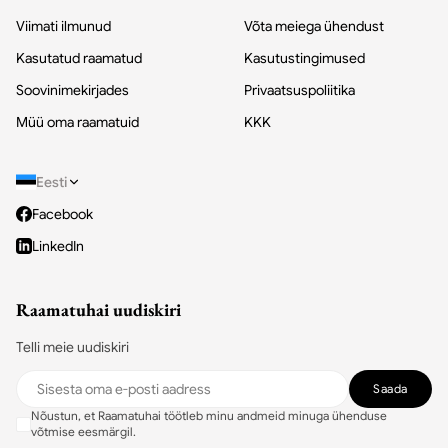
Viimati ilmunud
Võta meiega ühendust
Kasutatud raamatud
Kasutustingimused
Soovinimekirjades
Privaatsuspoliitika
Müü oma raamatuid
KKK
Eesti
Facebook
LinkedIn
Raamatuhai uudiskiri
Telli meie uudiskiri
Saada
Nõustun, et Raamatuhai töötleb minu andmeid minuga ühenduse
võtmise eesmärgil.