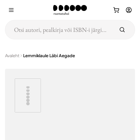
Hüppa põhisisu juurde
Avaleht
Lemmiklaule Läbi Aegade