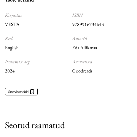
Kirjastus
ISBN
VESTA
9789916734643
Keel
Autorid
English
Eda Allikmaa
Ilmumise aeg
Arvustused
2024
Goodreads
Soovinimekiri
Seotud raamatud