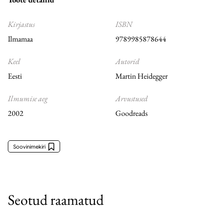
Kirjastus
ISBN
Ilmamaa
9789985878644
Keel
Autorid
Eesti
Martin Heidegger
Ilmumise aeg
Arvustused
2002
Goodreads
Soovinimekiri
Seotud raamatud