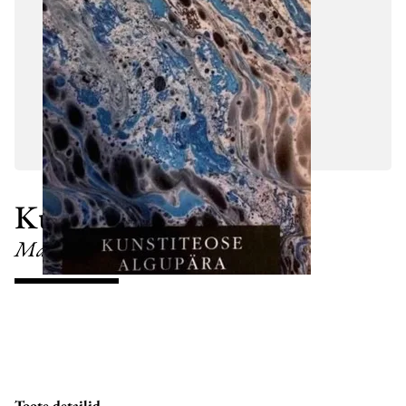
Kunstiteose algupära
Martin Heidegger
Toote detailid