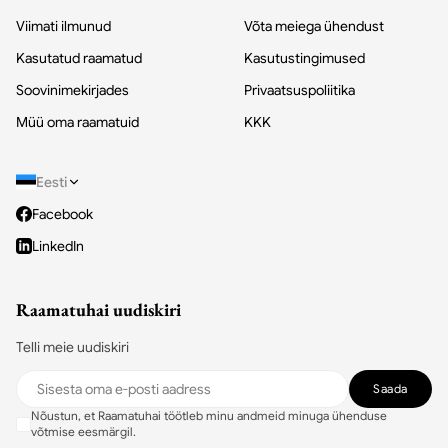
Viimati ilmunud
Võta meiega ühendust
Kasutatud raamatud
Kasutustingimused
Soovinimekirjades
Privaatsuspoliitika
Müü oma raamatuid
KKK
Eesti
Facebook
LinkedIn
Raamatuhai uudiskiri
Telli meie uudiskiri
Saada
Nõustun, et Raamatuhai töötleb minu andmeid minuga ühenduse
võtmise eesmärgil.