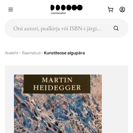
Hüppa põhisisu juurde
Avaleht
Raamatud
Kunstiteose algupära