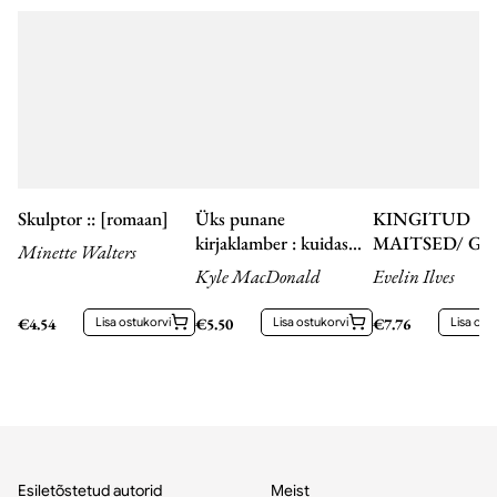
Skulptor :: [romaan]
Üks punane
KINGITUD
kirjaklamber : kuidas
MAITSED/ GI
Minette Walters
tillukesest kirjatarbest
TASTE
Kyle MacDonald
Evelin Ilves
sai alguse suur seiklus
€
4.54
Lisa ostukorvi
€
5.50
Lisa ostukorvi
€
7.76
Lisa ost
Esiletõstetud autorid
Meist