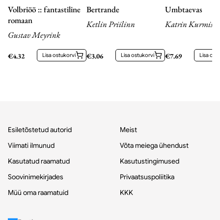
Volbriöö :: fantastiline
Bertrande
Umbtaevas
romaan
Ketlin Priilinn
Katrin Kurmiste
Gustav Meyrink
€
4.32
Lisa ostukorvi
€
3.06
Lisa ostukorvi
€
7.69
Lisa ost
Esiletõstetud autorid
Meist
Viimati ilmunud
Võta meiega ühendust
Kasutatud raamatud
Kasutustingimused
Soovinimekirjades
Privaatsuspoliitika
Müü oma raamatuid
KKK