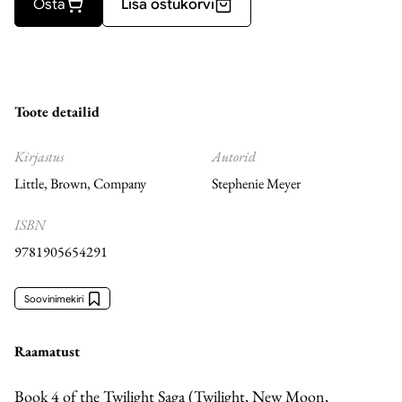
Osta
Lisa ostukorvi
Toote detailid
Kirjastus
Autorid
Little
,
Brown
,
Company
Stephenie Meyer
ISBN
9781905654291
Soovinimekiri
Raamatust
Book 4 of the Twilight Saga (Twilight, New Moon,