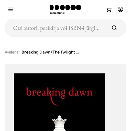
Hüppa põhisisu juurde
Avaleht
Breaking Dawn (The Twilight Saga, Book 4)