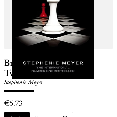
Breaking Dawn (The
Twilight Saga, Book 4)
Stephenie Meyer
€
5.73