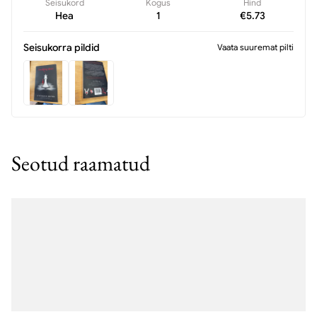
Seisukord
Kogus
Hind
Hea
1
€
5.73
Seisukorra pildid
Vaata suuremat pilti
Seotud raamatud