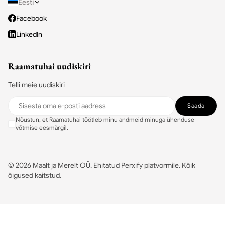
Eesti
Facebook
LinkedIn
Raamatuhai uudiskiri
Telli meie uudiskiri
Saada
Nõustun, et Raamatuhai töötleb minu andmeid minuga ühenduse
võtmise eesmärgil.
©
2026
Maalt ja Merelt OÜ.
Ehitatud Perxify platvormile
.
Kõik
õigused kaitstud.